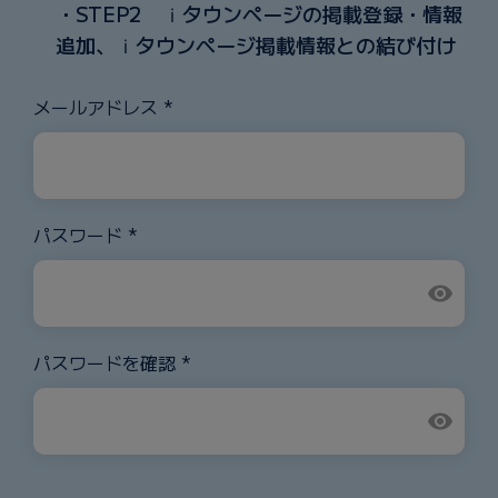
・STEP2 ｉタウンページの掲載登録・情報
追加、ｉタウンページ掲載情報との結び付け
メールアドレス *
パスワード *
visibility
パスワードを確認 *
visibility