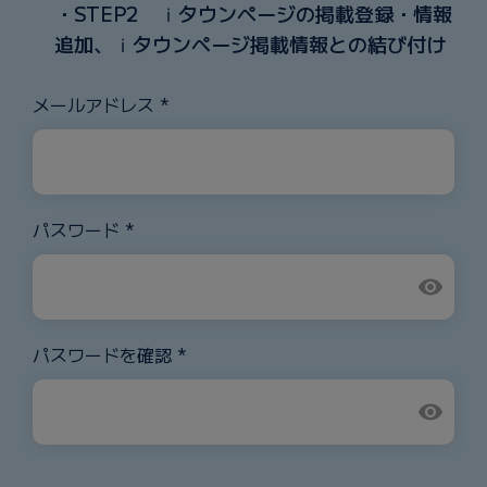
・STEP2 ｉタウンページの掲載登録・情報
追加、ｉタウンページ掲載情報との結び付け
メールアドレス *
パスワード *
visibility
パスワードを確認 *
visibility