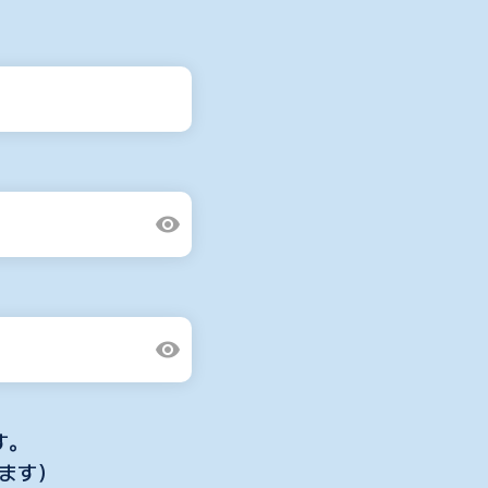
visibility
visibility
す。
ます）